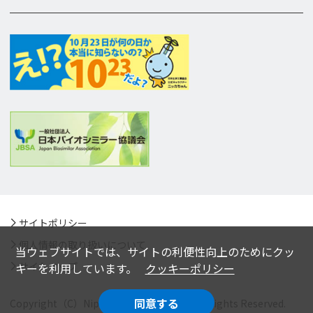
サイトポリシー
個人情報の取り扱いについて
当ウェブサイトでは、サイトの利便性向上のためにクッ
サイトマップ
キーを利用しています。
クッキーポリシー
同意する
Copyright（C）Nippon Kayaku Co.,Ltd. All Rights Reserved.