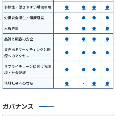
多様性・働きやすい職場環境
●
●
●
●
労働安全衛生・健康経営
●
●
●
●
人権尊重
●
●
●
●
品質と顧客の安全
●
●
●
●
責任あるマーケティングと医
●
●
●
●
療へのアクセス
サプライチェーンにおける環
●
●
●
●
境・社会配慮
地域社会への貢献
●
-
●
●
ガバナンス