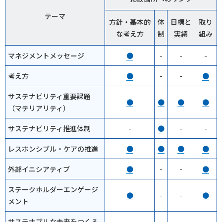
テーマ
方針・基本的
体
目標と
取り
な考え方
制
実績
組み
マネジメントメッセージ
●
-
-
-
考え方
●
-
-
●
サステナビリティ重要課題
●
●
●
●
（マテリアリティ）
サステナビリティ推進体制
-
●
-
-
レスポンシブル・ケアの推進
●
●
●
●
外部イニシアティブ
●
-
-
●
ステークホルダーエンゲージ
●
-
-
●
メント
サステナブルな未来をつくる