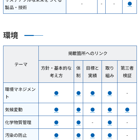
-
-
-
●
製品・技術
環境
掲載箇所へのリンク
テーマ
方針・基本的な
体
目標と
取り
第三者
考え方
制
実績
組み
検証
環境マネジメン
●
●
●
●
-
ト
気候変動
●
●
●
●
●
化学物質管理
●
●
-
●
-
汚染の防止
●
●
●
●
-