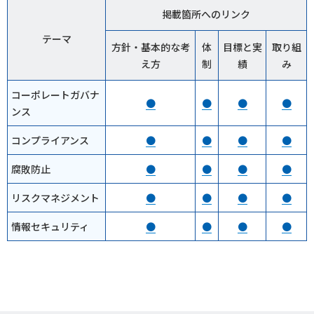
掲載箇所へのリンク
テーマ
方針・基本的な考
体
目標と実
取り組
え方
制
績
み
コーポレートガバナ
●
●
●
●
ンス
コンプライアンス
●
●
●
●
腐敗防止
●
●
●
●
リスクマネジメント
●
●
●
●
情報セキュリティ
●
●
●
●