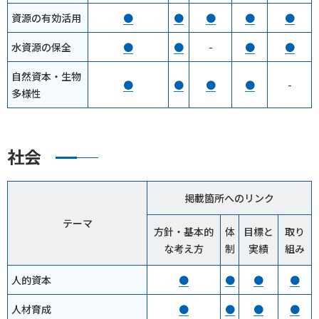
資源の有効活用
●
●
●
●
●
水資源の保全
●
●
-
●
●
自然資本・生物
●
●
●
●
-
多様性
社会
掲載箇所へのリンク
テーマ
方針・基本的
体
目標と
取り
な考え方
制
実績
組み
人的資本
●
●
●
●
人材育成
●
●
●
●