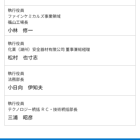
執行役員
ファインケミカルズ事業領域
福山工場長
小林 修一
執行役員
化薬（湖州）安全器材有限公司 董事兼総経理
松村 也寸志
執行役員
法務部長
小日向 伊知夫
執行役員
テクノロジー統括 ＲＣ・技術統括部長
三浦 昭彦