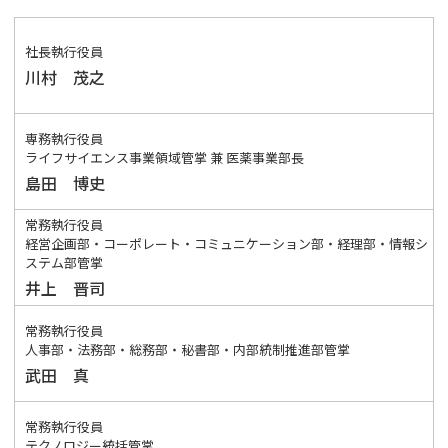
社長執行役員
川村 茂之
専務執行役員
ライフサイエンス事業領域管掌 兼 医薬事業部長
島田 博史
常務執行役員
経営企画部・コーポレート・コミュニケーション部・経理部・情報シ
ステム部管掌
井上 晋司
常務執行役員
人事部・法務部・総務部・秘書部・内部統制推進部管掌
武田 真
常務執行役員
テクノロジー統括管掌