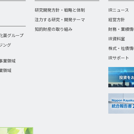
研究開発方針・戦略と体制
IRニュース
注力する研究・開発テーマ
経営方針
知的財産の取り組み
財務・業績情
化薬グループ
IR資料室
ジング
株式・社債情
IRサポート
事業領域
業領域