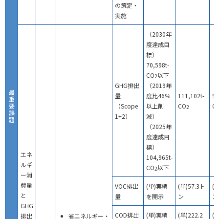
の策定・
実施
（2030年
度達成目
標）
70,598t-
CO
以下
2
GHG排出
（2019年
最
量
度比46％
111,102t-
90
重
要
（Scope
以上削
CO
C
2
課
1+2）
減）
題
（2025年
度達成目
標）
エネ
104,965t-
ルギ
CO
以下
2
ー消
費量
VOC排出
(単)実績
(単)57.3ト
(単
と
量
を開示
ン
ン
GHG
COD排出
(単)実績
(単)222.2
(単
排出
省エネルギー・