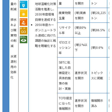
量
を開示
トン
ト
量の
地球温暖化対策
削減
活動を推進し、
廃棄物発
(単)実績
(単)28,225
(単
2030年度環境
生量
を開示
トン
ト
排水
目標を達成する
およ
2050年度カー
リサイク
(単)80%
び廃
ボンニュートラ
(単)86.5%
(単
ル率
以上
棄物
ル達成に向けた
の削
課題の抽出と戦
ゼロエミ
(単)1%以
減
略を明確化する
ッション
(単)0.6%
(単
下
率
水資
源利
SBTに批
用の
准した目
効率
標設定と
進捗状況
トピック
ト
化
具体的施
を開示
スに掲載
ス
策の検
討・実施
TCFD提言
進捗状況
情報開示
情
に沿った
を開示
済み
済
情報開示