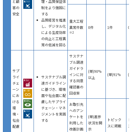
と顧
理・品質保証体
客の
制をより強固に
安全
する
品質経営を推進
重大工程
し、デジタル化
異常件数
0件
1件
0
による生産効率
※2
の向上と工程異
常の低減を図る
サステナ
ブル調達
ガイドラ
サプ
(単)90%
インに対
(単)91%
(
ライ
サステナブル調
以上
する同意
チェ
達ガイドライン
確認書の
ーン
に基づき、環境
回収率
にお
面や社会面に配
ける
慮したサプライ
お取引先
環
チェーン・マネ
へのアン
境・
ジメントを実践
ケートを
(単)進捗
トピック
ト
社会
する
利用した
状況を開
スに掲載
ス
配慮
改善計画
示