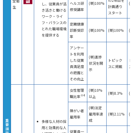
の2年目を
全衛
ヘルス研
(単)100%
(
し、従業員が活
計画通り
生
修受講率
き活きと働ける
スタート
ワーク・ライ
フ・バランスの
定期健康
とれた職場環境
診断受診
(単)100%
(単)100%
(
を提供する
率
アンケー
トを利用
(単)進捗
した従業
トピック
ト
状況を開
員満足度
スに掲載
ス
示
の把握と
その向上
女性管理
(単)10%
(単)8.3%
(単
※4
職比率
以上
(単)法定
障がい者
雇用率達
(単)2.11%
(単
雇用率
成
重
多様な人材の採
要
用と効果的な人
課
従業員一
題