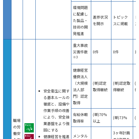
環境問題
に配慮し
進捗状況
トピック
ト
た製品・
を開示
スに掲載
ス
技術の開
発推進
重大事故
災害件数
0件
0件
1
※3
健康経営
優良法人
（大規模
(単)認定
(単)認定取
(
法人部
取得継続
得継続
得
安全衛生に関す
門）認定
る基本ルールの
取得
徹底と、設備や
作業手順の改善
有給休暇
(単)70%
により、安全操
(単)73%
(単
職場
取得率
以上
業基盤をより強
の労
固にする
3ヶ年計画
働安
メンタル
健康経営を推進