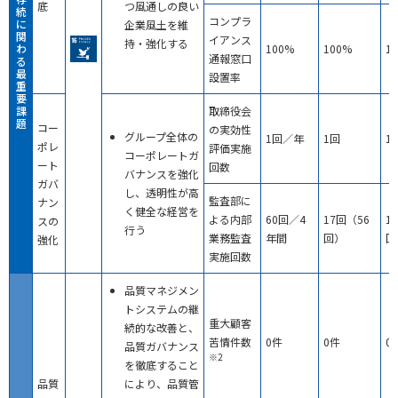
底
つ風通しの良い
続
コンプラ
に
企業風土を維
関
イアンス
持・強化する
わ
100%
100%
1
通報窓口
る
最
設置率
重
要
課
取締役会
題
コー
の実効性
グループ全体の
1回／年
1回
1
ポレ
評価実施
コーポレートガ
ート
回数
バナンスを強化
ガバ
し、透明性が高
監査部に
ナン
く健全な経営を
よる内部
60回／4
17回（56
1
スの
行う
業務監査
年間
回）
回
強化
実施回数
品質マネジメン
トシステムの継
重大顧客
続的な改善と、
苦情件数
0件
0件
0
品質ガバナンス
※2
を徹底すること
品質
により、品質管