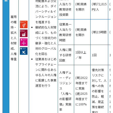
材配置および交
人当たり
(単)実績
(単)72,015
(単
流により、ダイ
教育研修
を開示
円/人
円
バーシティ＆イ
投資額
雇用
ンクルージョン
の維
を推進する
従業員一
持・
継続的な人材育
人当たり
(単)実績
(単)15時間
(
拡大
成により、もの
教育研修
を開示
と人
づくり技術力の
時間
材育
継承・強化と人
成、
材のグローバル
人権に関
1回以上
人権
化を図る
する研修
1回
1
／年
尊重
従業員をはじめ
回数
サプライチェー
ンに関わるあら
優先対策
優
人権デュ
ゆる人々の人権
リスクに
リ
ー・ディ
(単)2022
に配慮した事業
対して、人
対
リジェン
年度まで
運営を行う
権への負
権
ス
に実施
の影響を
の
「人権へ
(連)2025
防止、軽
防
の影響評
年度まで
減、是正
減
価」実施
に100%
策を継続
策
率
実行
実