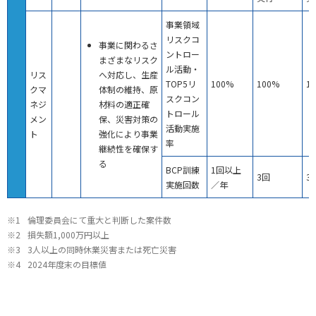
事業領域
リスクコ
事業に関わるさ
ントロー
まざまなリスク
ル活動・
リス
へ対応し、生産
TOP5リ
100%
100%
1
クマ
体制の維持、原
スクコン
ネジ
材料の適正確
トロール
メン
保、災害対策の
活動実施
ト
強化により事業
率
継続性を確保す
る
BCP訓練
1回以上
3回
3
実施回数
／年
※1
倫理委員会にて重大と判断した案件数
※2
損失額1,000万円以上
※3
3人以上の同時休業災害または死亡災害
※4
2024年度末の目標値