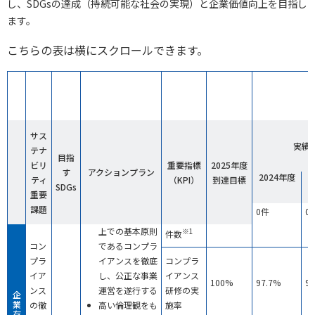
し、SDGsの達成（持続可能な社会の実現）と企業価値向上を目指し
ます。
こちらの表は横にスクロールできます。
サス
実績
テナ
目指
ビリ
重要指標
2025年度
す
アクションプラン
2024年度
2
ティ
（KPI）
到達目標
SDGs
重大コン
重要
プライア
課題
0件
0件
0
企業活動を行う
ンス違反
上での基本原則
※1
件数
コン
であるコンプラ
プラ
イアンスを徹底
コンプラ
イア
し、公正な事業
イアンス
100%
97.7%
99
ンス
運営を遂行する
研修の実
企
業
の徹
高い倫理観をも
施率
存