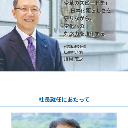
変革のスピードを」
─ 日本化薬らしさを
守りながら、
変化への
対応力を強化する
代表取締役社長
社長執行役員
川村 茂之
社長就任にあたって