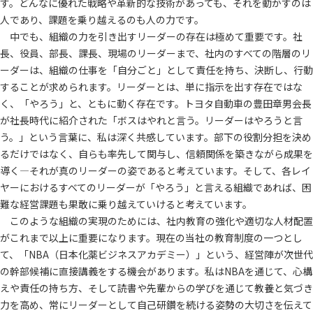
す。どんなに優れた戦略や革新的な技術があっても、それを動かすのは
人であり、課題を乗り越えるのも人の力です。
中でも、組織の力を引き出すリーダーの存在は極めて重要です。社
長、役員、部長、課長、現場のリーダーまで、社内のすべての階層のリ
ーダーは、組織の仕事を「自分ごと」として責任を持ち、決断し、行動
することが求められます。リーダーとは、単に指示を出す存在ではな
く、「やろう」と、ともに動く存在です。トヨタ自動車の豊田章男会長
が社長時代に紹介された「ボスはやれと言う。リーダーはやろうと言
う。」という言葉に、私は深く共感しています。部下の役割分担を決め
るだけではなく、自らも率先して関与し、信頼関係を築きながら成果を
導く—それが真のリーダーの姿であると考えています。そして、各レイ
ヤーにおけるすべてのリーダーが「やろう」と言える組織であれば、困
難な経営課題も果敢に乗り越えていけると考えています。
このような組織の実現のためには、社内教育の強化や適切な人材配置
がこれまで以上に重要になります。現在の当社の教育制度の一つとし
て、「NBA（日本化薬ビジネスアカデミー）」という、経営陣が次世代
の幹部候補に直接講義をする機会があります。私はNBAを通じて、心構
えや責任の持ち方、そして読書や先輩からの学びを通じて教養と気づき
力を高め、常にリーダーとして自己研鑽を続ける姿勢の大切さを伝えて