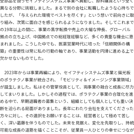
全部品を扱うセイフティシステムズ事業へ異動し、原料購買という全く
異なる分野に挑戦しました。まるで別の会社に転職したような心持ちで
したが、「与えられた環境でベストを尽くす」という想いで前向きに取
り組み、次第に面白さを感じられるようになりました。そしてこれまで
の19年以上の間に、事業の黒字転換や売上の大幅な伸長、グローバル
拠点の立ち上げ、中国拠点での総経理経験など、多くの貴重な機会に恵
まれました。こうした中でも、医薬営業時代に培った「信頼関係の構
築」の重要性は常に私の行動の軸であり、事業活動を円滑に進める上で
欠かせないものでした。
2023年からは事業再編により、セイフティシステムズ事業と偏光板
のポラテクノ事業が統合され、「モビリティ＆イメージング事業領域」
が誕生しました。私はその管掌役員として、両事業の融合と成長に尽力
してまいりました。しかしその過程では、ポラテクノ事業の合理化を進
める中で、早期退職者の募集という、組織としても個人としても重い決
断を迫られる局面がありました。長年にわたり会社を支えてくださった
方々に対し、その選択をお願いすることは、経営者として極めて苦し
く、深い葛藤を伴うものでした。未来を見据え、変化を先取りし、持続
可能な成長の道筋を描くことこそが、従業員一人ひとりの幸せにつなが