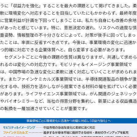
うに「収益力を強化」することを最大の課題として掲げてきました。柔
軟に環境変化へ対応することを目指していたにもかかわらず、最終年度
に営業利益が計画を下回ってしまうことは、私たち自身にも改善の余地
があったと感じています。特に、意思決定の遅れ、リスクへの過度な慎
重姿勢、情報整理の不十分さなどによって、対策が後手に回ってしまっ
たことは、率直に反省すべき点です。今後は、事業環境の変化に迅速か
つ的確に対応できる企業体質へと、自ら変革する必要があります。
セグメントごとに今後の課題の性質は異なりますが、共通して求めら
れるのは変化への対応力です。モビリティ＆イメージング事業領域で
は、中国市場の急速な変化に柔軟に速く対応していくことが求められま
す。またファインケミカルズ事業領域では、半導体関連製品の競争が激
化する中、技術力を活かしながら提案できる材料の幅を拡げていく必要
があります。ライフサイエンス事業領域では、がん関連のジェネリック
やバイオシミラーなど、当社の得意分野を集約し、新薬による収益構造
の転換を一層加速させていくことが重要です。