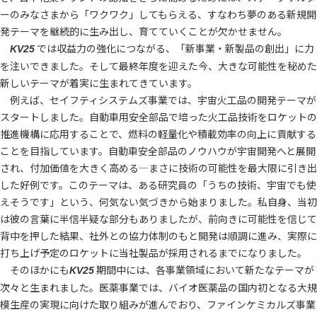
ーのみなさまから「ワクワク」してもらえる、すなわち夢のある新規開
発テーマを継続的に生み出し、育てていくことが欠かせません。
では収益力の強化につながる、「新事業・新製品の創出」に力
KV25
を注いできました。そして最終年度を迎えた今、大きな可能性を秘めた
新しいテーマが着実に生まれてきています。
例えば、セイフティシステムズ事業では、宇宙火工品の開発テーマが
スタートしました。自動車用安全部品で培った火工品技術をロケットの
推進機構に応用することで、燃料の軽量化や積載効率の向上に貢献する
ことを目指しています。自動車安全部品のノウハウが宇宙開発へと展開
され、付加価値を大きく高める―まさに技術の可能性を最大限に引き出
した好例です。このテーマは、ある研究員の「うちの技術、宇宙でも使
えそうです」という、何気ない気づきから始まりました。私自身、当初
は彼の言葉に半信半疑な部分もありましたが、前向きに可能性を信じて
背中を押した結果、社外との協力体制のもと開発は順調に進み、実際に
打ち上げ予定のロケットに当社製品が採用されるまでになりました。
そのほかにも
期間中には、各事業領域において新たなテーマが
KV25
次々と生まれました。医薬事業では、バイオ医薬品の国内初となる大規
模生産の実現に向けた取り組みが進んでおり、ファインケミカルズ事業