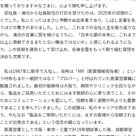
を賜っておりますみなさまに、心より御礼申し上げます。
前社長・涌元から社長就任の打診を受けたのは、2025年の初頭のこ
とでした。私にとってはまさに予期せぬ出来事であり、しばし言葉を失
うほどの驚きがありました。しかし、これまでの会社人生を振り返りな
がら、涌元の言葉に耳を傾けるうちに、「日本化薬の未来に、これまで
以上に貢献できるまたとない機会ではないか」と感じられるようにな
り、この挑戦を運命として受け止め、全身全霊をもって取り組む覚悟を
決めた次第です。
私は1987年に新卒で入社し、当時は「MR（医薬情報担当者）」とい
う呼称もまだ一般的ではなく「プロパー」と呼ばれていた医薬営業職に
配属されました。最初の勤務地は大阪で、病院やクリニックを回りなが
ら、製品をご採用いただくためにはまず医師の心に寄り添うこと、その
ためにコミュニケーションを密にして、信頼を築く姿勢が何よりも重要
であることを学んでいきました。この経験は、私のキャリアの原点であ
り、今もなお「製品をご使用いただくには、まずお客様から信頼される
ことが出発点である」という信念の礎になっています。
医薬営業として大阪・東京・三重で計19年間従事した後、自動車安