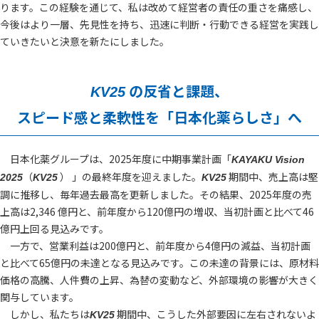
ります。この経験を通じて、私は改めて経営者の責任の重さを痛感し、
今後はより一層、先見性を持ち、迅速に判断・行動できる経営を実践し
ていきたいと決意を新たにしました。
の反省と課題、
KV25
スピード感と柔軟性を「日本化薬らしさ」へ
日本化薬グループは、2025年度に中期事業計画「
KAYAKU Vision
（
） 」の最終年度を迎えました。
期間中、売上高は堅
2025
KV25
KV25
調に推移し、毎年過去最高を更新しました。その結果、2025年度の売
上高は2,346 億円と、前年度から120億円の増収、当初計画と比べて46
億円上回る見込みです。
一方で、営業利益は200億円と、前年度から4億円の減益、当初計画
と比べて65億円の未達となる見込みです。この未達の背景には、原材料
価格の高騰、人件費の上昇、為替の変動など、外部環境の影響が大きく
関与しています。
しかし、私たちは
期間中、こうした外部要因に左右されないよ
KV25