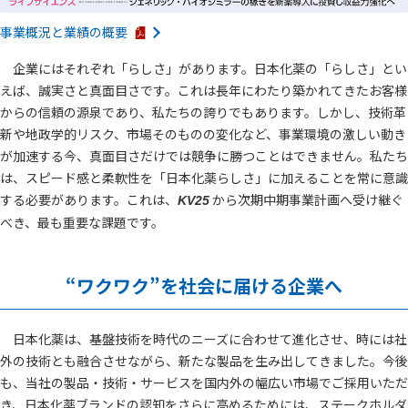
事業概況と業績の概要
企業にはそれぞれ「らしさ」があります。日本化薬の「らしさ」とい
えば、誠実さと真面目さです。これは長年にわたり築かれてきたお客様
からの信頼の源泉であり、私たちの誇りでもあります。しかし、技術革
新や地政学的リスク、市場そのものの変化など、事業環境の激しい動き
が加速する今、真面目さだけでは競争に勝つことはできません。私たち
は、スピード感と柔軟性を「日本化薬らしさ」に加えることを常に意識
する必要があります。これは、
から次期中期事業計画へ受け継ぐ
KV25
べき、最も重要な課題です。
“ワクワク”を社会に届ける企業へ
日本化薬は、基盤技術を時代のニーズに合わせて進化させ、時には社
外の技術とも融合させながら、新たな製品を生み出してきました。今後
も、当社の製品・技術・サービスを国内外の幅広い市場でご採用いただ
き、日本化薬ブランドの認知をさらに高めるためには、ステークホルダ