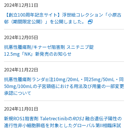
2024年12月11日
【創立100周年記念サイト】浮世絵コレクション「小原古
邨（期間限定公開）」を公開しました。
2024年12月05日
抗悪性腫瘍剤/キナーゼ阻害剤 スニチニブ錠
12.5mg「NK」新発売のお知らせ
2024年11月22日
抗悪性腫瘍剤ランダ
注10mg/20mL・同25mg/50mL・同
Ⓡ
50mg/100mLの子宮頸癌における用法及び用量の一部変更
承認について
2024年11月01日
新規ROS1阻害剤 Taletrectinibの
ROS1
融合遺伝子陽性の
進行性非小細胞肺癌を対象としたグローバル第II相臨床試