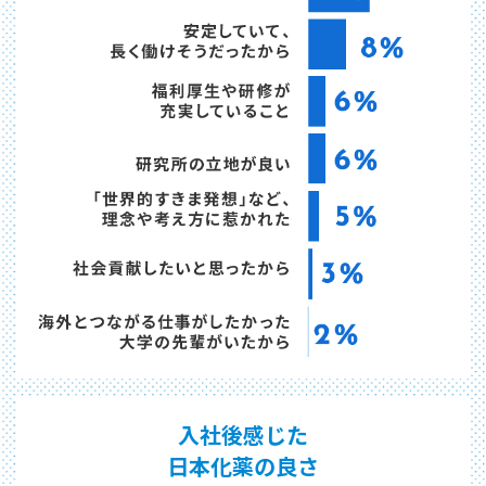
社員紹介9：アグロ 研究職
社員紹介10：管理営業系 総合職
若手社員が動画で語る、日本化薬
制度・環境
福利厚生
人材育成制度
数字で見る日本化薬の働く環境
内定者の声
採用情報
FAQ
入社後感じた
新卒採用募集要項・選考フロー
日本化薬の良さ
キャリア採用情報