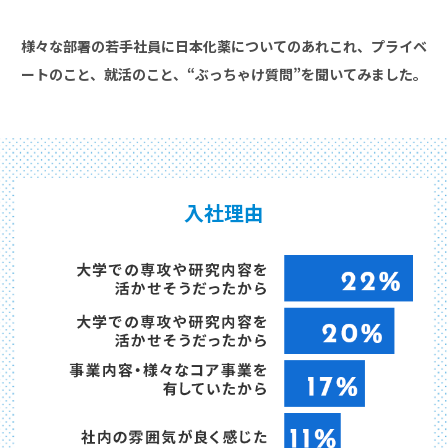
会社説明会動画
様々な部署の若手社員に日本化薬についてのあれこれ、プライベ
ートのこと、就活のこと、
“ぶっちゃけ質問”を聞いてみました。
会社説明会動画
仕事とキャリア
職種紹介
入社理由
社員紹介1：生産技術職
社員紹介2：セイフティシステムズ 開発研究職
社員紹介3：機能化学品 技術職
社員紹介4：新事業開発 研究職
社員紹介5：機能化学品 研究職
社員紹介6：医薬 研究職
社員紹介7：医薬 臨床開発職
社員紹介8：医薬 製造技術職