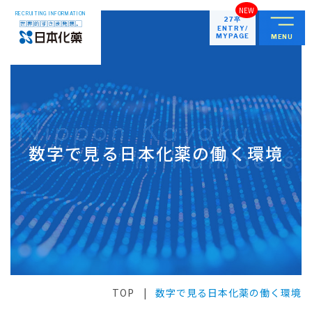
RECRUITING INFORMATION
27卒
ENTRY/
MYPAGE
MENU
はじめに
3分でわかる日本化薬
数字で見る日本化薬の働く環境
トップメッセージ
日本化薬の事業フィールド
これが世界的すきま発想。
世界の社会課題と我々が生み出すもの
会社を知る
会社概要/取扱業務
TOP
数字で見る日本化薬の働く環境
働く職場を知る