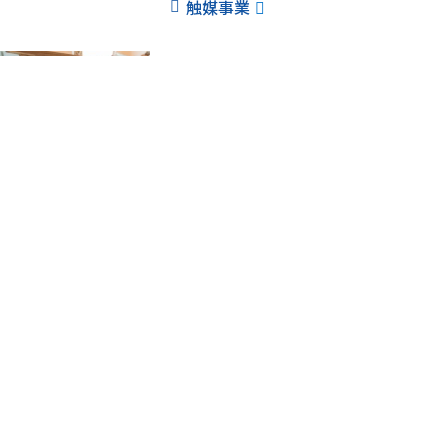
触媒事業
人工大理石原料
メタクリル酸製造用触媒
触媒事業
ライフサイエンス事業領域
ケーブル保護
ネズミ咬害防止剤
「R-731」はカプサイシンの一種で
めとする動物による噛みつき被害を防
アグロ事業